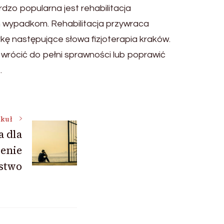
rdzo popularna jest rehabilitacja
ym wypadkom. Rehabilitacja przywraca
kę następujące słowa fizjoterapia kraków.
ę wrócić do pełni sprawności lub poprawić
.
ykuł
a dla
enie
stwo