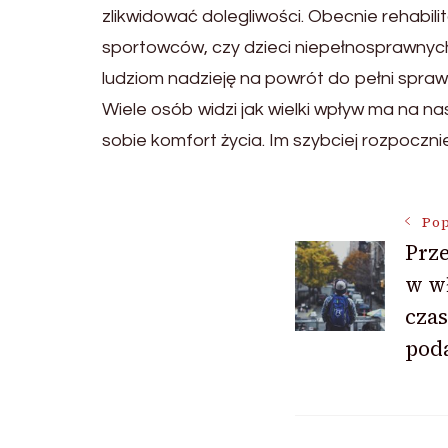
zlikwidować dolegliwości. Obecnie rehabili
sportowców, czy dzieci niepełnosprawnych
ludziom nadzieję na powrót do pełni spraw
Wiele osób widzi jak wielki wpływ ma na na
sobie komfort życia. Im szybciej rozpoczni
Nawigac
Pop
Prz
w w
wpisu
cza
poda