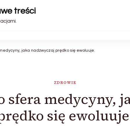
awe treści
acjami.
 medycyny, jaka nadzwyczaj prędko się ewoluuje.
ZDROWIE
to sfera medycyny, 
prędko się ewoluuje