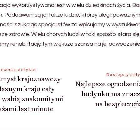
tacja wykorzystywana jest w wielu dziedzinach życia. Ba
. Poddawani są jej także ludzie, którzy ulegli poważn
ności szukając specjalistów za wpisujemy w wyszukiwar
sze zdrowie. Wielu chorych ludzi w taki sposób stara si
emy rehabilitację tym większa szansa na jej powodzenie
ja
rzedni artykuł
Następny art
emysł krajoznawczy
Najlepsze ogrodzeni
łasnym kraju cały
budynku ma znacz
s wabią znakomitymi
na bezpieczeń
żami last minute