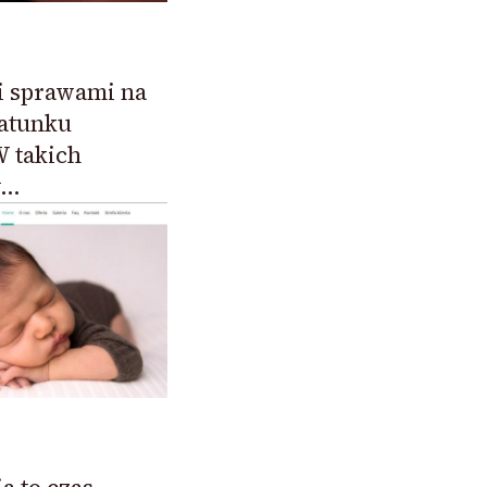
i sprawami na
gatunku
W takich
y…