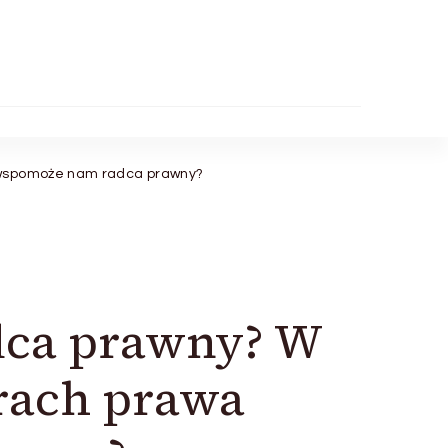
a wspomoże nam radca prawny?
dca prawny? W
erach prawa