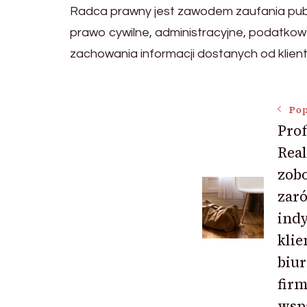
Radca prawny jest zawodem zaufania pub
prawo cywilne, administracyjne, podatkow
zachowania informacji dostanych od klien
Nawigac
Pop
Prof
Rea
wpisu
zob
zar
ind
klie
biur
fir
wsp