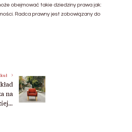
że obejmować takie dziedziny prawa jak:
omości. Radca prawny jest zobowiązany do
ykuł
układ
za na
ziej…