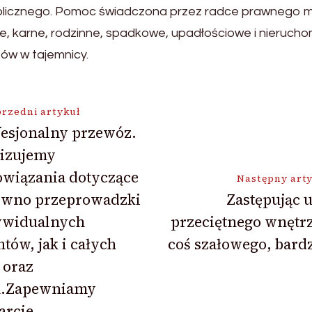
licznego. Pomoc świadczona przez radce prawnego mo
e, karne, rodzinne, spadkowe, upadłościowe i nieruch
tów w tajemnicy.
ja
rzedni artykuł
esjonalny przewóz.
lizujemy
owiązania dotyczące
Następny art
ówno przeprowadzki
Zastępując 
ywidualnych
przeciętnego wnętr
ntów, jak i całych
coś szałowego, bard
 oraz
m.Zapewniamy
arcie.