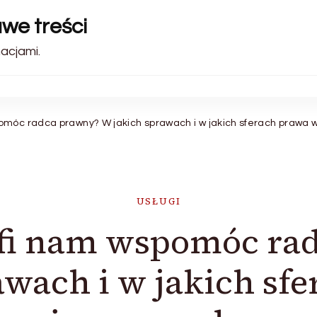
awe treści
acjami.
omóc radca prawny? W jakich sprawach i w jakich sferach praw
USŁUGI
fi nam wspomóc ra
awach i w jakich sf