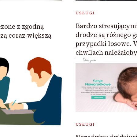
USŁUGI
Bardzo stresującym
zone z zgodną
drodze są różnego 
ą coraz większą
przypadki losowe. 
chwilach należałob
USŁUGI