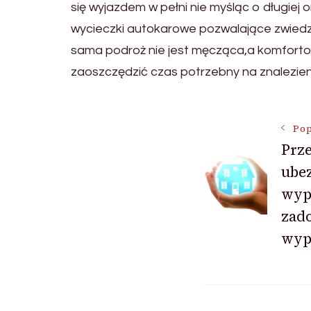
się wyjazdem w pełni nie myśląc o długie
wycieczki autokarowe pozwalające zwiedzi
sama podroż nie jest męcząca,a komfortow
zaoszczędzić czas potrzebny na znalezi
Nawigac
Pop
Prze
ubez
wpisu
wyp
zad
wyp