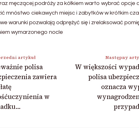
j oraz męczącej podróży za kółkiem warto wybrać opcje
ć mnóstwo ciekawych miejsc i zabytków w krótkim czasi
e warunki pozwalają odprężyć się i zrelaksować pomię
eniem wymarzonego nocle
ja
rzedni artykuł
Następny art
ważnie polisa
W większości wypa
pieczenia zawiera
polisa ubezpiec
łatę
oznacza wyp
ośćuczynienia w
wynagrodzen
adku…
przypa