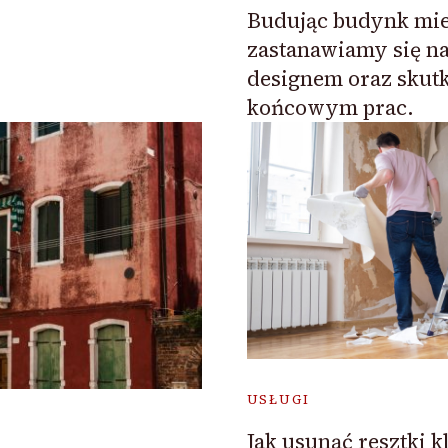
Budując budynk mie
zastanawiamy się na
designem oraz skut
końcowym prac.
USŁUGI
Jak usunąć resztki kl