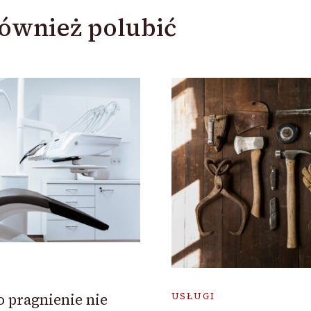
ównież polubić
o pragnienie nie
USŁUGI