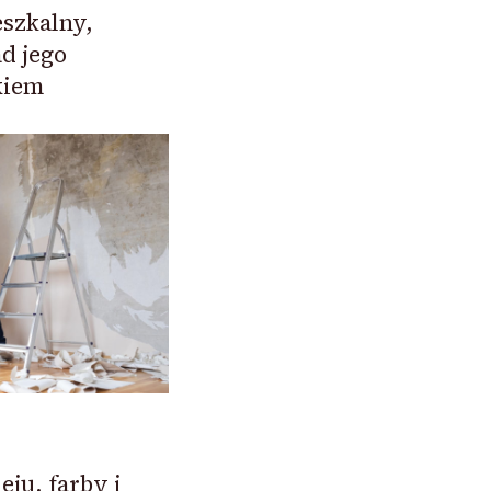
szkalny,
d jego
kiem
eju, farby i