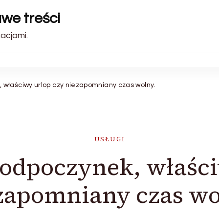
awe treści
acjami.
właściwy urlop czy niezapomniany czas wolny.
USŁUGI
dpoczynek, właści
zapomniany czas wo