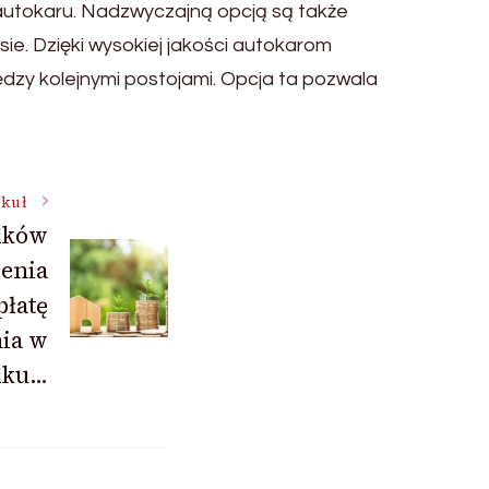
 autokaru. Nadzwyczajną opcją są także
e. Dzięki wysokiej jakości autokarom
dzy kolejnymi postojami. Opcja ta pozwala
ykuł
dków
zenia
łatę
ia w
dku…