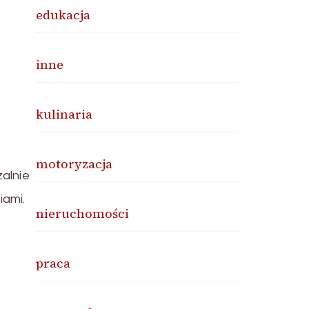
edukacja
inne
kulinaria
motoryzacja
zalnie
iami.
nieruchomości
praca