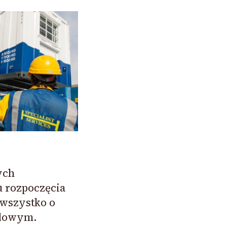
ych
 rozpoczęcia
 wszystko o
dowym.