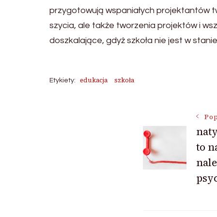
przygotowują wspaniałych projektantów tw
szycia, ale także tworzenia projektów i 
doszkalające, gdyż szkoła nie jest w stan
edukacja
szkoła
Etykiety:
Nawigac
Pop
nat
to n
wpisu
nale
psyc