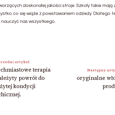
orzących doskonałej jakości stroje. Szkoły takie mają
wszystko co się wiąże z powstawaniem odzieży. Dlatego
ie nauczyć nas wszystkiego.
ja
rzedni artykuł
ychmiastowe terapia
Następny art
ależyty powrót do
oryginalne wł
żytej kondycji
prod
hicznej.