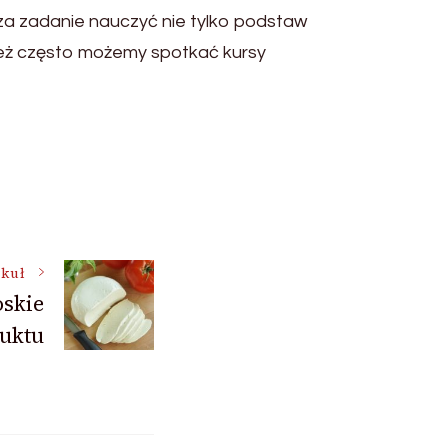
 za zadanie nauczyć nie tylko podstaw
 też często możemy spotkać kursy
ykuł
oskie
uktu