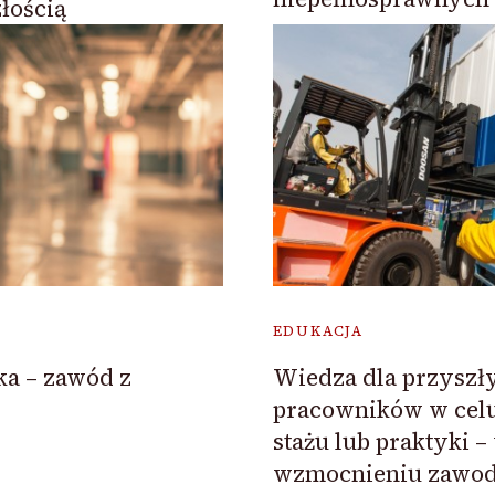
łością
EDUKACJA
ka – zawód z
Wiedza dla przyszł
pracowników w celu
stażu lub praktyki –
wzmocnieniu zawo